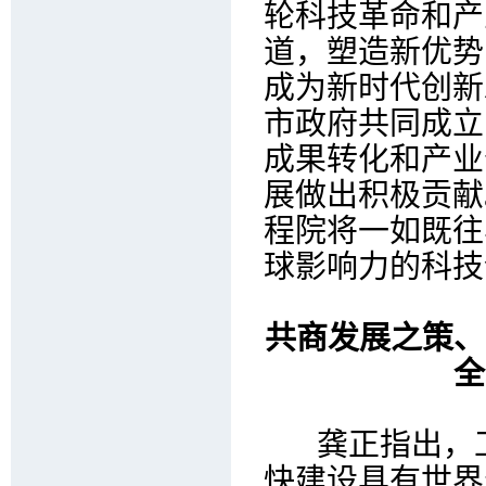
轮科技革命和产
道，塑造新优势
成为新时代创新
市政府共同成立
成果转化和产业
展做出积极贡献
程院将一如既往
球影响力的科技
共商发展之策、
全
龚正指出，工
快建设具有世界