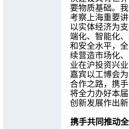
要物质基础。我
考察上海重要讲
以实体经济为支
端化、智能化、
和安全水平，全
续营造市场化、
业在沪投资兴业
嘉宾以工博会为
合作之路，携手
将全力办好本届
创新发展作出新
携手共同推动全