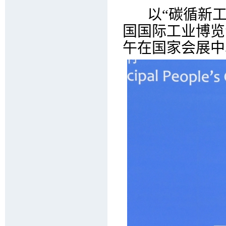
以“碳循新工
国国际工业博览
午在国家会展中