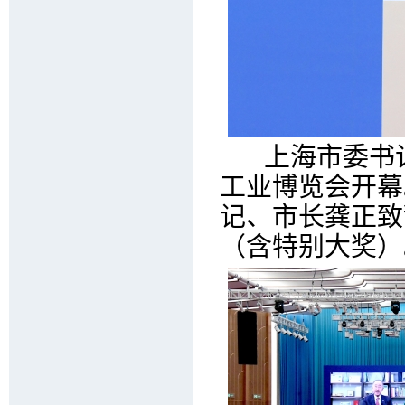
上海市委书记
工业博览会开幕
记、市长龚正致
（含特别大奖）