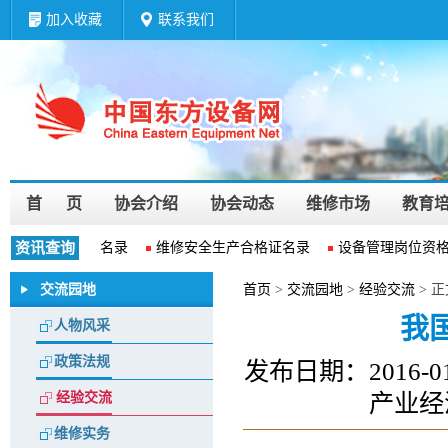
加入收藏
联系我们
首 页
协会介绍
协会动态
维修市场
教育
企业资质等级名录
资讯查询
维修安全生产合格证名录
设备管理岗位资格认
交流园地
首页
>
交流园地
>
经验交流
> 正
我
人物风采
政策法规
发布日期：2016
产业经
经验交流
维修实务