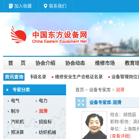
加入收藏
联系我们
首 页
协会介绍
协会动态
维修市场
教育
维修企业资质等级名录
资讯查询
维修安全生产合格证名录
设备管理岗位
专家分类
首页 > 设备专家库 >
润滑
电气
电力
设备专家库-润滑
制冷
润滑
姓名：
胡悠庭
汽轮机
招投标
职称/职务：
高
单位：
上海南
预决算
纺织机械
[查看详细]