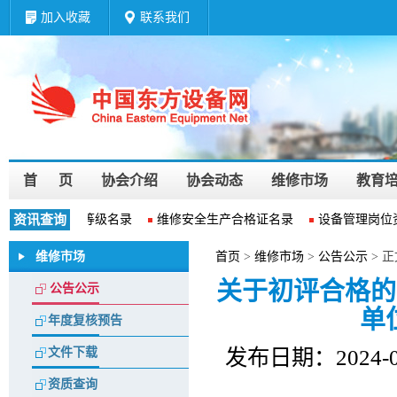
加入收藏
联系我们
首 页
协会介绍
协会动态
维修市场
教育
维修企业资质等级名录
资讯查询
维修安全生产合格证名录
设备管理岗位
维修市场
首页
>
维修市场
>
公告公示
> 正
关于初评合格的
公告公示
单
年度复核预告
发布日期：2024
文件下载
资质查询